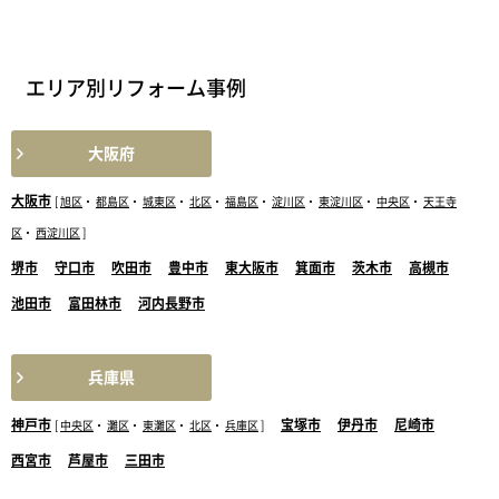
エリア別リフォーム事例
大阪府
大阪市
[
旭区
・
都島区
・
城東区
・
北区
・
福島区
・
淀川区
・
東淀川区
・
中央区
・
天王寺
区
・
西淀川区
]
堺市
守口市
吹田市
豊中市
東大阪市
箕面市
茨木市
高槻市
池田市
富田林市
河内長野市
兵庫県
神戸市
宝塚市
伊丹市
尼崎市
[
中央区
・
灘区
・
東灘区
・
北区
・
兵庫区
]
西宮市
芦屋市
三田市