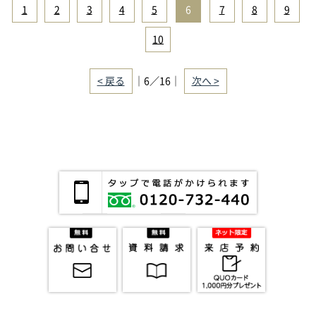
1
|
2
|
3
|
4
|
5
|
6
|
7
|
8
|
9
|
10
< 戻る
｜6／16｜
次へ >