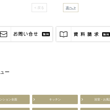
< 戻る
｜／27｜
次へ >
ュー
ンション全面
キッチン
浴室・お風