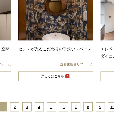
レ空間
センスが光るこだわりの手洗いスペース
エレベ
ダイニ
フォーム
洗面化粧台リフォーム
詳しくはこちら
1
|
2
|
3
|
4
|
5
|
6
|
7
|
8
|
9
|
1