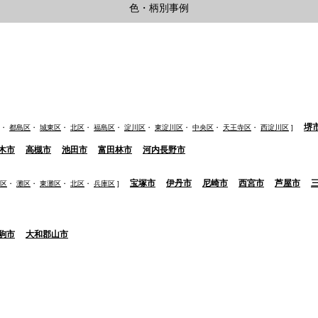
色・柄別事例
堺
・
都島区
・
城東区
・
北区
・
福島区
・
淀川区
・
東淀川区
・
中央区
・
天王寺区
・
西淀川区
]
木市
高槻市
池田市
富田林市
河内長野市
宝塚市
伊丹市
尼崎市
西宮市
芦屋市
区
・
灘区
・
東灘区
・
北区
・
兵庫区
]
駒市
大和郡山市