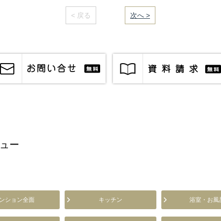
< 戻る
｜／8｜
次へ >
ュー
ンション全面
キッチン
浴室・お風