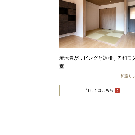
琉球畳がリビングと調和する和モ
室
和室リ
詳しくはこちら