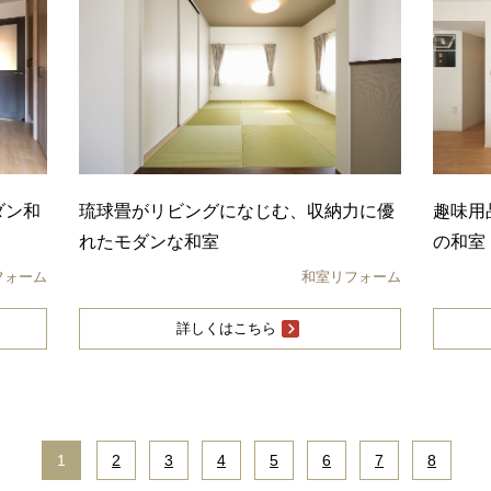
ダン和
琉球畳がリビングになじむ、収納力に優
趣味用
れたモダンな和室
の和室
フォーム
和室リフォーム
詳しくはこちら
1
|
2
|
3
|
4
|
5
|
6
|
7
|
8