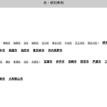
色・柄別事例
堺
・
都島区
・
城東区
・
北区
・
福島区
・
淀川区
・
東淀川区
・
中央区
・
天王寺区
・
西淀川区
]
木市
高槻市
池田市
富田林市
河内長野市
宝塚市
伊丹市
尼崎市
西宮市
芦屋市
区
・
灘区
・
東灘区
・
北区
・
兵庫区
]
駒市
大和郡山市