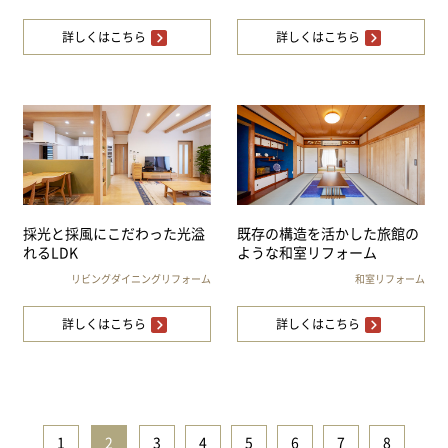
詳しくはこちら
詳しくはこちら
採光と採風にこだわった光溢
既存の構造を活かした旅館の
れるLDK
ような和室リフォーム
リビングダイニングリフォーム
和室リフォーム
詳しくはこちら
詳しくはこちら
1
|
2
|
3
|
4
|
5
|
6
|
7
|
8