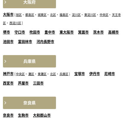
大阪府
大阪市
[
旭区
・
都島区
・
城東区
・
北区
・
福島区
・
淀川区
・
東淀川区
・
中央区
・
天王寺
区
・
西淀川区
]
堺市
守口市
吹田市
豊中市
東大阪市
箕面市
茨木市
高槻市
池田市
富田林市
河内長野市
兵庫県
神戸市
宝塚市
伊丹市
尼崎市
[
中央区
・
灘区
・
東灘区
・
北区
・
兵庫区
]
西宮市
芦屋市
三田市
奈良県
奈良市
生駒市
大和郡山市