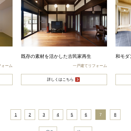
既存の素材を活かした古民家再生
和モダ
フォーム
一戸建てリフォーム
詳しくはこちら
1
|
2
|
3
|
4
|
5
|
6
|
7
|
8