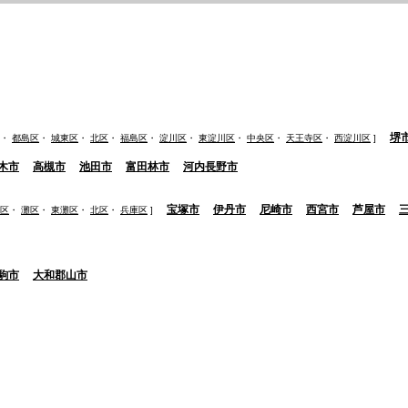
堺
・
都島区
・
城東区
・
北区
・
福島区
・
淀川区
・
東淀川区
・
中央区
・
天王寺区
・
西淀川区
]
木市
高槻市
池田市
富田林市
河内長野市
宝塚市
伊丹市
尼崎市
西宮市
芦屋市
区
・
灘区
・
東灘区
・
北区
・
兵庫区
]
駒市
大和郡山市