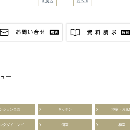
< 戻る
｜／8｜
次へ >
ュー
ンション全面
キッチン
浴室・お風
ングダイニング
個室
和室