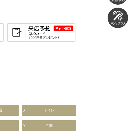
呂
トイレ
玄関