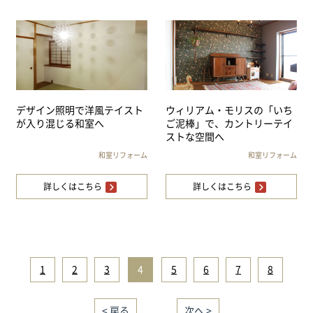
デザイン照明で洋風テイスト
ウィリアム・モリスの「いち
が入り混じる和室へ
ご泥棒」で、カントリーテイ
ストな空間へ
和室リフォーム
和室リフォーム
詳しくはこちら
詳しくはこちら
1
|
2
|
3
|
4
|
5
|
6
|
7
|
8
< 戻る
｜／8｜
次へ >