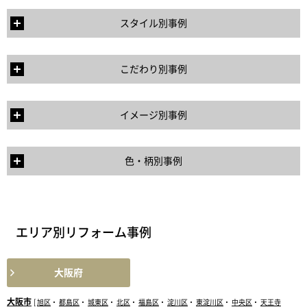
スタイル別事例
こだわり別事例
イメージ別事例
色・柄別事例
エリア別リフォーム事例
大阪府
大阪市
[
旭区
・
都島区
・
城東区
・
北区
・
福島区
・
淀川区
・
東淀川区
・
中央区
・
天王寺