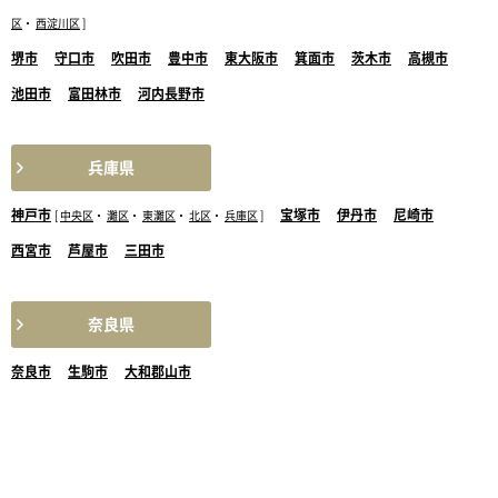
区
・
西淀川区
]
堺市
守口市
吹田市
豊中市
東大阪市
箕面市
茨木市
高槻市
池田市
富田林市
河内長野市
兵庫県
神戸市
宝塚市
伊丹市
尼崎市
[
中央区
・
灘区
・
東灘区
・
北区
・
兵庫区
]
西宮市
芦屋市
三田市
奈良県
奈良市
生駒市
大和郡山市