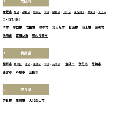
大阪府
大阪市
[
旭区
・
都島区
・
城東区
・
北区
・
福島区
・
淀川区
・
東淀川区
・
中央区
・
天王寺
区
・
西淀川区
]
堺市
守口市
吹田市
豊中市
東大阪市
箕面市
茨木市
高槻市
池田市
富田林市
河内長野市
兵庫県
神戸市
宝塚市
伊丹市
尼崎市
[
中央区
・
灘区
・
東灘区
・
北区
・
兵庫区
]
西宮市
芦屋市
三田市
奈良県
奈良市
生駒市
大和郡山市