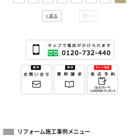
< 戻る
｜／8｜
次へ >
リフォーム施工事例メニュー