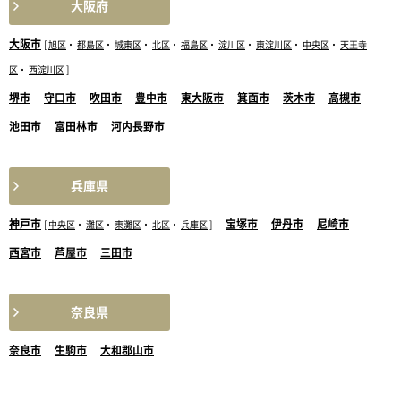
大阪府
大阪市
[
旭区
・
都島区
・
城東区
・
北区
・
福島区
・
淀川区
・
東淀川区
・
中央区
・
天王寺
区
・
西淀川区
]
堺市
守口市
吹田市
豊中市
東大阪市
箕面市
茨木市
高槻市
池田市
富田林市
河内長野市
兵庫県
神戸市
宝塚市
伊丹市
尼崎市
[
中央区
・
灘区
・
東灘区
・
北区
・
兵庫区
]
西宮市
芦屋市
三田市
奈良県
奈良市
生駒市
大和郡山市