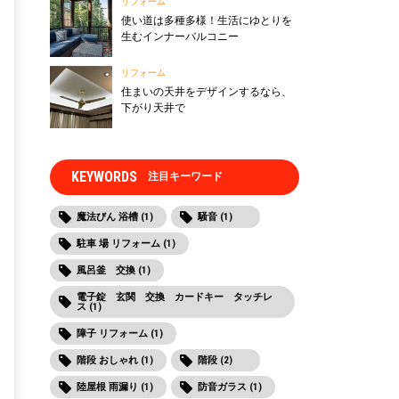
リフォーム
使い道は多種多様！生活にゆとりを
生むインナーバルコニー
リフォーム
住まいの天井をデザインするなら、
下がり天井で
KEYWORDS
注目キーワード
魔法びん 浴槽 (1)
騒音 (1)
駐車 場 リフォーム (1)
風呂釜 交換 (1)
電子錠 玄関 交換 カードキー タッチレ
ス (1)
障子 リフォーム (1)
階段 おしゃれ (1)
階段 (2)
陸屋根 雨漏り (1)
防音ガラス (1)