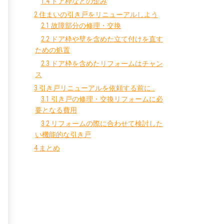
1.4
ドア枠などの歪み
2
住まいの引き戸をリニューアルしよう
2.1
故障部分の修理・交換
2.2
ドア枠や壁を含めた立て付けを直す
ための処置
2.3
ドア枠を含めたリフォームはチャン
ス
3
引き戸リニューアルを依頼する前に…
3.1
引き戸の修理・交換リフォームに必
要となる費用
3.2
リフォームの際に合わせて検討した
い機能的な引き戸
4
まとめ