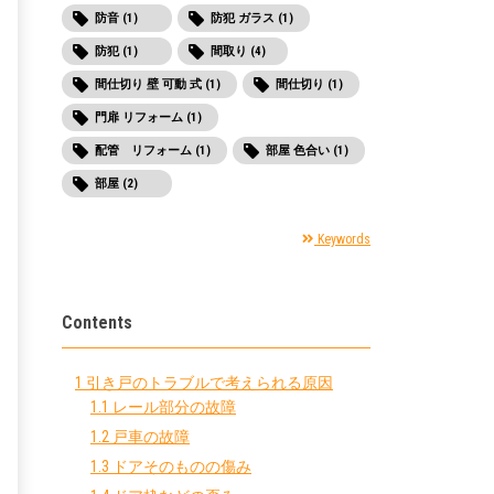
防音 (1)
防犯 ガラス (1)
防犯 (1)
間取り (4)
間仕切り 壁 可動 式 (1)
間仕切り (1)
門扉 リフォーム (1)
配管 リフォーム (1)
部屋 色合い (1)
部屋 (2)
Keywords
Contents
1
引き戸のトラブルで考えられる原因
1.1
レール部分の故障
1.2
戸車の故障
1.3
ドアそのものの傷み