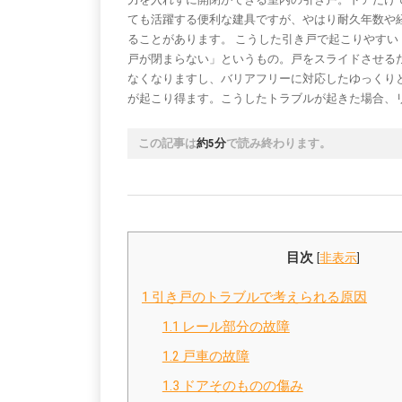
ても活躍する便利な建具ですが、やはり耐久年数や
ることがあります。 こうした引き戸で起こりやすい
戸が閉まらない」というもの。戸をスライドさせる
なくなりますし、バリアフリーに対応したゆっくり
が起こり得ます。こうしたトラブルが起きた場合、
この記事は
約5分
で読み終わります。
目次
[
非表示
]
1
引き戸のトラブルで考えられる原因
1.1
レール部分の故障
1.2
戸車の故障
1.3
ドアそのものの傷み