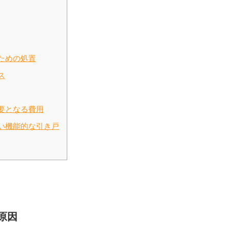
ための処置
ス
要となる費用
い機能的な引き戸
原因