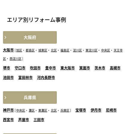
エリア別リフォーム事例
大阪府
大阪市
[
旭区
・
都島区
・
城東区
・
北区
・
福島区
・
淀川区
・
東淀川区
・
中央区
・
天王寺
区
・
西淀川区
]
堺市
守口市
吹田市
豊中市
東大阪市
箕面市
茨木市
高槻市
池田市
富田林市
河内長野市
兵庫県
神戸市
宝塚市
伊丹市
尼崎市
[
中央区
・
灘区
・
東灘区
・
北区
・
兵庫区
]
西宮市
芦屋市
三田市