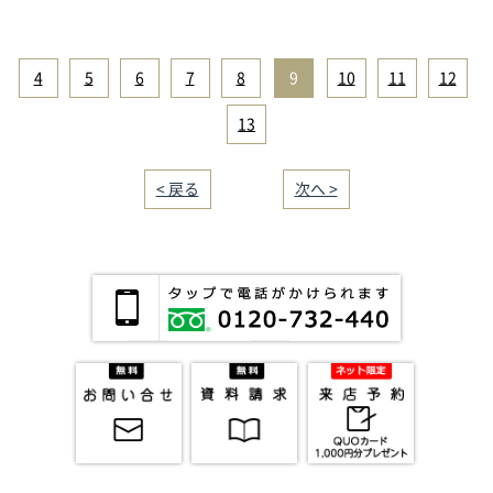
4
|
5
|
6
|
7
|
8
|
9
|
10
|
11
|
12
|
13
< 戻る
｜／58｜
次へ >