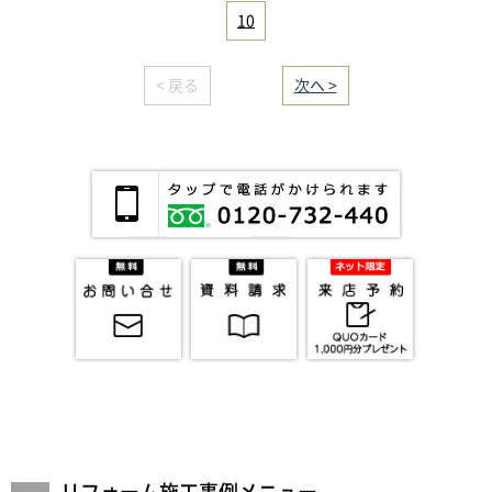
10
< 戻る
｜／55｜
次へ >
リフォーム施工事例メニュー