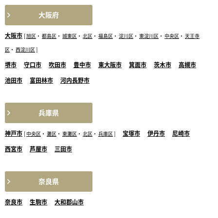
大阪府
大阪市
[
旭区
・
都島区
・
城東区
・
北区
・
福島区
・
淀川区
・
東淀川区
・
中央区
・
天王寺
区
・
西淀川区
]
堺市
守口市
吹田市
豊中市
東大阪市
箕面市
茨木市
高槻市
池田市
富田林市
河内長野市
兵庫県
神戸市
宝塚市
伊丹市
尼崎市
[
中央区
・
灘区
・
東灘区
・
北区
・
兵庫区
]
西宮市
芦屋市
三田市
奈良県
奈良市
生駒市
大和郡山市