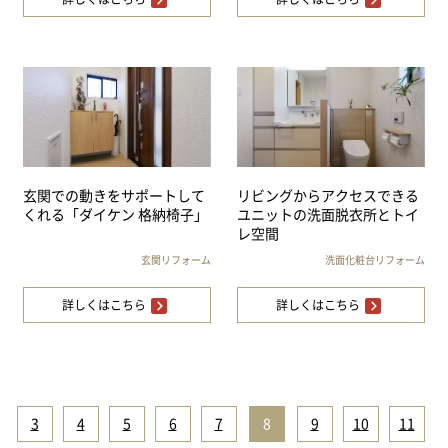
玄関での動きをサポートして
リビングからアクセスできる
くれる「ダイケン 格納椅子」
ユニットの洗面脱衣所とトイ
レ空間
玄関リフォーム
洗面化粧台リフォーム
詳しくはこちら
詳しくはこちら
3
|
4
|
5
|
6
|
7
|
8
|
9
|
10
|
11
|