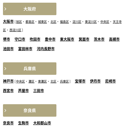
大阪府
大阪市
[
旭区
・
都島区
・
城東区
・
北区
・
福島区
・
淀川区
・
東淀川区
・
中央区
・
天王寺
区
・
西淀川区
]
堺市
守口市
吹田市
豊中市
東大阪市
箕面市
茨木市
高槻市
池田市
富田林市
河内長野市
兵庫県
神戸市
宝塚市
伊丹市
尼崎市
[
中央区
・
灘区
・
東灘区
・
北区
・
兵庫区
]
西宮市
芦屋市
三田市
奈良県
奈良市
生駒市
大和郡山市