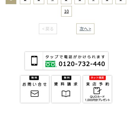
10
< 戻る
｜／59｜
次へ >