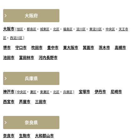
大阪府
大阪市
[
旭区
・
都島区
・
城東区
・
北区
・
福島区
・
淀川区
・
東淀川区
・
中央区
・
天王寺
区
・
西淀川区
]
堺市
守口市
吹田市
豊中市
東大阪市
箕面市
茨木市
高槻市
池田市
富田林市
河内長野市
兵庫県
神戸市
宝塚市
伊丹市
尼崎市
[
中央区
・
灘区
・
東灘区
・
北区
・
兵庫区
]
西宮市
芦屋市
三田市
奈良県
奈良市
生駒市
大和郡山市