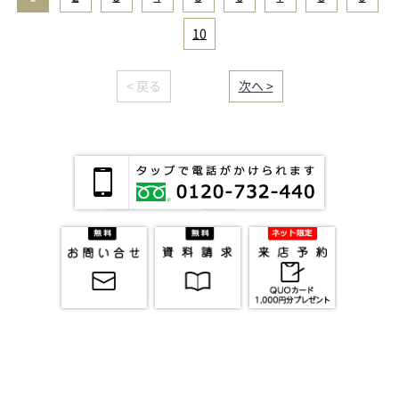
10
< 戻る
｜／59｜
次へ >