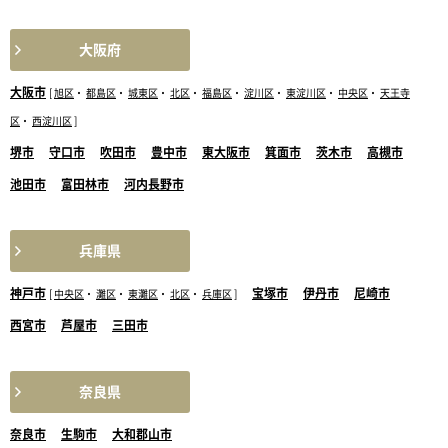
大阪府
大阪市
[
旭区
・
都島区
・
城東区
・
北区
・
福島区
・
淀川区
・
東淀川区
・
中央区
・
天王寺
区
・
西淀川区
]
堺市
守口市
吹田市
豊中市
東大阪市
箕面市
茨木市
高槻市
池田市
富田林市
河内長野市
兵庫県
神戸市
宝塚市
伊丹市
尼崎市
[
中央区
・
灘区
・
東灘区
・
北区
・
兵庫区
]
西宮市
芦屋市
三田市
奈良県
奈良市
生駒市
大和郡山市