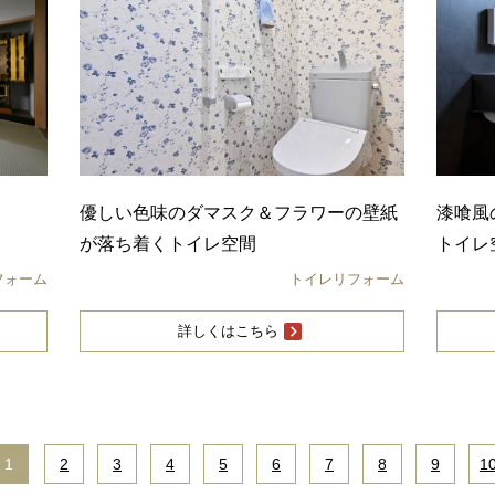
優しい色味のダマスク＆フラワーの壁紙
漆喰風
が落ち着くトイレ空間
トイレ
フォーム
トイレリフォーム
詳しくはこちら
1
|
2
|
3
|
4
|
5
|
6
|
7
|
8
|
9
|
1