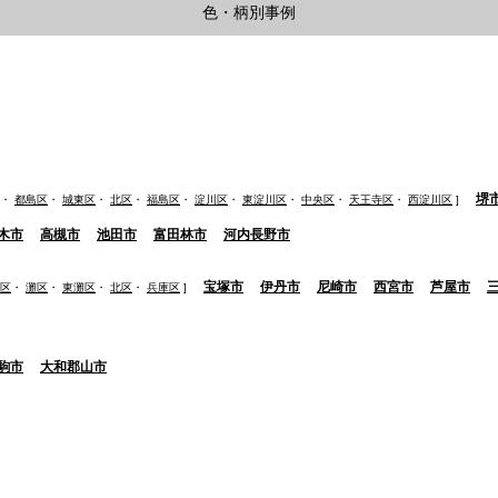
色・柄別事例
堺
・
都島区
・
城東区
・
北区
・
福島区
・
淀川区
・
東淀川区
・
中央区
・
天王寺区
・
西淀川区
]
木市
高槻市
池田市
富田林市
河内長野市
宝塚市
伊丹市
尼崎市
西宮市
芦屋市
区
・
灘区
・
東灘区
・
北区
・
兵庫区
]
駒市
大和郡山市