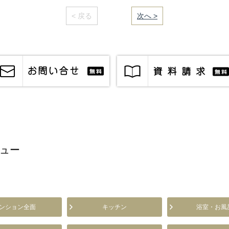
< 戻る
｜／27｜
次へ >
ュー
ンション全面
キッチン
浴室・お風