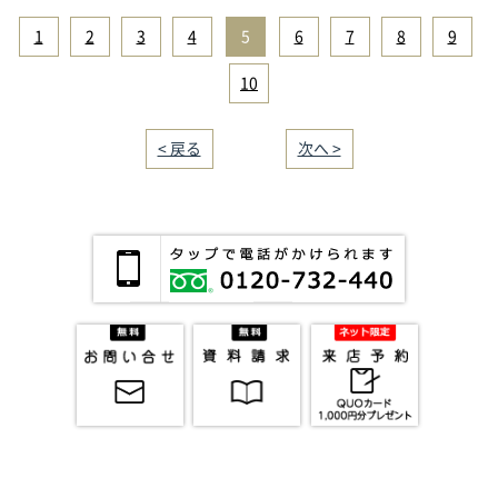
1
|
2
|
3
|
4
|
5
|
6
|
7
|
8
|
9
|
10
< 戻る
｜／13｜
次へ >