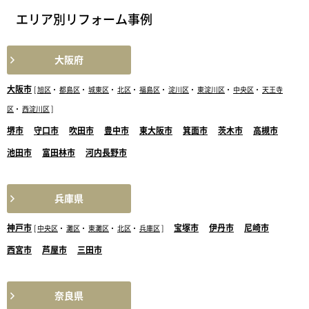
エリア別リフォーム事例
大阪府
大阪市
[
旭区
・
都島区
・
城東区
・
北区
・
福島区
・
淀川区
・
東淀川区
・
中央区
・
天王寺
区
・
西淀川区
]
堺市
守口市
吹田市
豊中市
東大阪市
箕面市
茨木市
高槻市
池田市
富田林市
河内長野市
兵庫県
神戸市
宝塚市
伊丹市
尼崎市
[
中央区
・
灘区
・
東灘区
・
北区
・
兵庫区
]
西宮市
芦屋市
三田市
奈良県