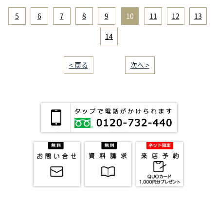
5
|
6
|
7
|
8
|
9
|
10
|
11
|
12
|
13
|
14
< 戻る
｜／51｜
次へ >