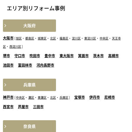
エリア別リフォーム事例
大阪府
大阪市
[
旭区
・
都島区
・
城東区
・
北区
・
福島区
・
淀川区
・
東淀川区
・
中央区
・
天王寺
区
・
西淀川区
]
堺市
守口市
吹田市
豊中市
東大阪市
箕面市
茨木市
高槻市
池田市
富田林市
河内長野市
兵庫県
神戸市
宝塚市
伊丹市
尼崎市
[
中央区
・
灘区
・
東灘区
・
北区
・
兵庫区
]
西宮市
芦屋市
三田市
奈良県