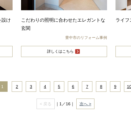
を設け
こだわりの照明に合わせたエレガントな
ライフ
玄関
豊中市のリフォーム事例
詳しくはこちら
1
|
2
|
3
|
4
|
5
|
6
|
7
|
8
|
9
|
1
< 戻る
｜1／16｜
次へ >