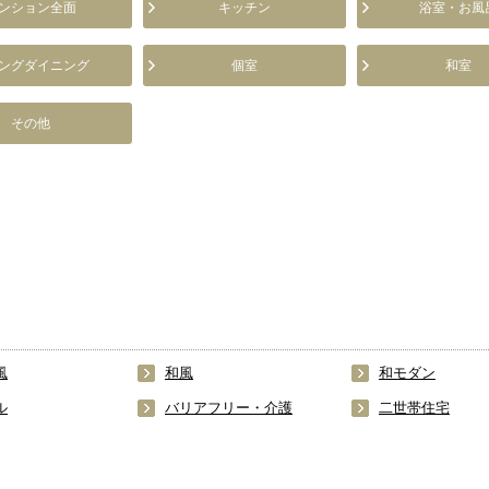
ンション全面
キッチン
浴室・お風
ングダイニング
個室
和室
その他
風
和風
和モダン
ル
バリアフリー・介護
二世帯住宅