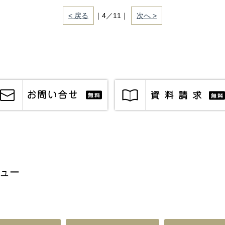
< 戻る
｜4／11｜
次へ >
ュー