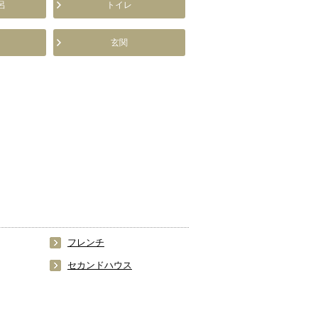
呂
トイレ
玄関
フレンチ
セカンドハウス