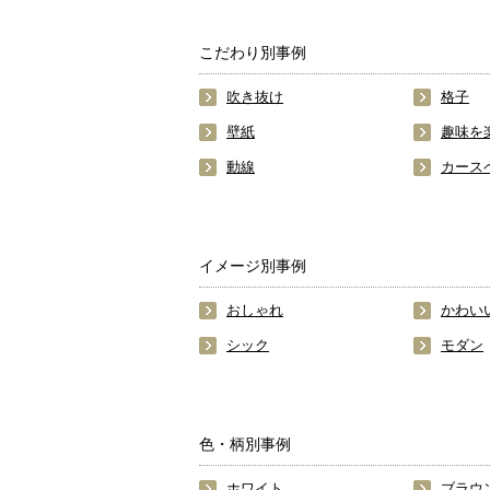
こだわり別事例
吹き抜け
格子
壁紙
趣味を
動線
カース
イメージ別事例
おしゃれ
かわい
シック
モダン
色・柄別事例
ホワイト
ブラウ