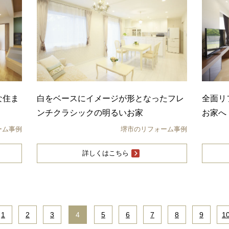
な住ま
白をベースにイメージが形となったフレ
全面リ
ンチクラシックの明るいお家
お家へ
ーム事例
堺市のリフォーム事例
詳しくはこちら
1
|
2
|
3
|
4
|
5
|
6
|
7
|
8
|
9
|
1