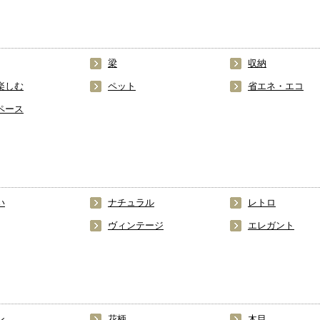
梁
収納
楽しむ
ペット
省エネ・エコ
ペース
い
ナチュラル
レトロ
ヴィンテージ
エレガント
ン
花柄
木目