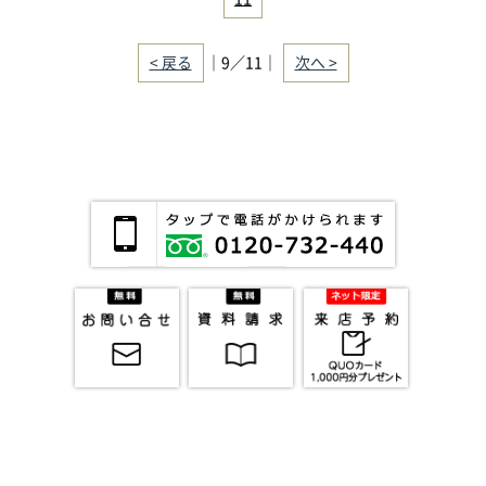
< 戻る
｜9／11｜
次へ >