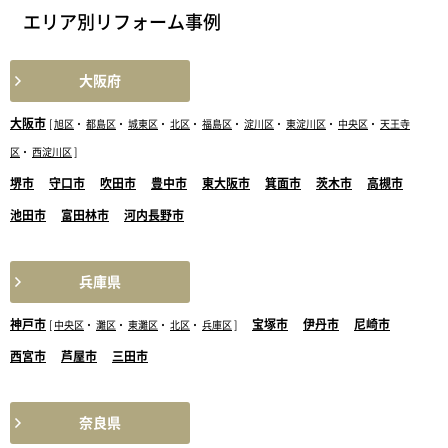
エリア別リフォーム事例
大阪府
大阪市
[
旭区
・
都島区
・
城東区
・
北区
・
福島区
・
淀川区
・
東淀川区
・
中央区
・
天王寺
区
・
西淀川区
]
堺市
守口市
吹田市
豊中市
東大阪市
箕面市
茨木市
高槻市
池田市
富田林市
河内長野市
兵庫県
神戸市
宝塚市
伊丹市
尼崎市
[
中央区
・
灘区
・
東灘区
・
北区
・
兵庫区
]
西宮市
芦屋市
三田市
奈良県