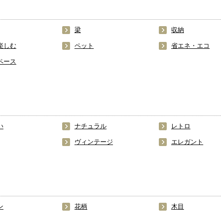
梁
収納
楽しむ
ペット
省エネ・エコ
ペース
い
ナチュラル
レトロ
ヴィンテージ
エレガント
ン
花柄
木目