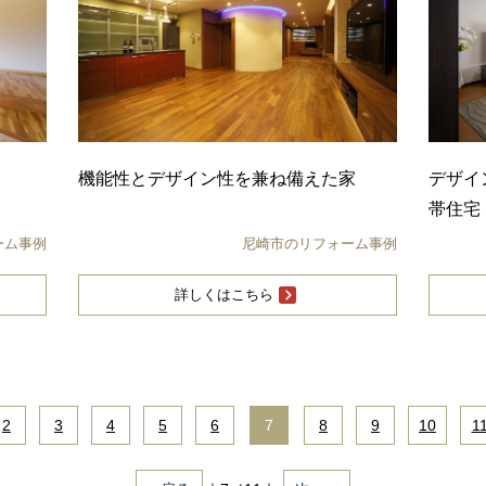
機能性とデザイン性を兼ね備えた家
デザイ
帯住宅
ーム事例
尼崎市のリフォーム事例
詳しくはこちら
2
|
3
|
4
|
5
|
6
|
7
|
8
|
9
|
10
|
1