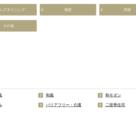
ングダイニング
個室
和室
その他
風
和風
和モダン
ル
バリアフリー・介護
二世帯住宅