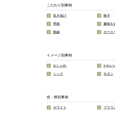
こだわり別事例
吹き抜け
格子
壁紙
趣味を
動線
カース
イメージ別事例
おしゃれ
かわい
シック
モダン
色・柄別事例
ホワイト
ブラウ