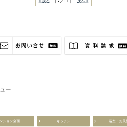
< 戻る
｜7／11｜
次へ >
ュー
ンション全面
キッチン
浴室・お風