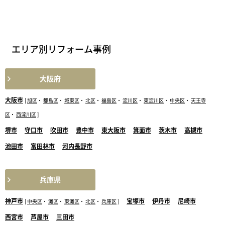
エリア別リフォーム事例
大阪府
大阪市
[
旭区
・
都島区
・
城東区
・
北区
・
福島区
・
淀川区
・
東淀川区
・
中央区
・
天王寺
区
・
西淀川区
]
堺市
守口市
吹田市
豊中市
東大阪市
箕面市
茨木市
高槻市
池田市
富田林市
河内長野市
兵庫県
神戸市
宝塚市
伊丹市
尼崎市
[
中央区
・
灘区
・
東灘区
・
北区
・
兵庫区
]
西宮市
芦屋市
三田市