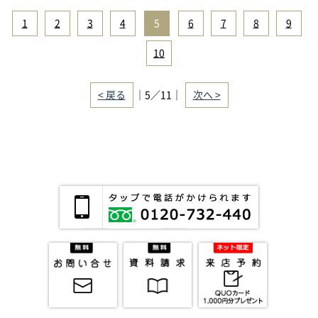
1
|
2
|
3
|
4
|
5
|
6
|
7
|
8
|
9
|
10
< 戻る
｜5／11｜
次へ >