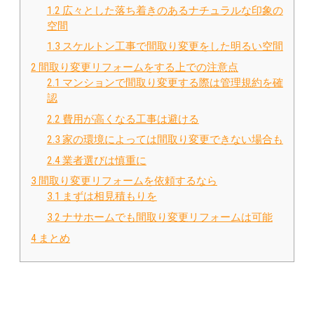
1.2
広々とした落ち着きのあるナチュラルな印象の
空間
1.3
スケルトン工事で間取り変更をした明るい空間
2
間取り変更リフォームをする上での注意点
2.1
マンションで間取り変更する際は管理規約を確
認
2.2
費用が高くなる工事は避ける
2.3
家の環境によっては間取り変更できない場合も
2.4
業者選びは慎重に
3
間取り変更リフォームを依頼するなら
3.1
まずは相見積もりを
3.2
ナサホームでも間取り変更リフォームは可能
4
まとめ