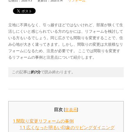
リフォーム
公開日：
2020.9.3
更新日：
2025.5.14
立地に不満もなく、引っ越すほどではないけれど、部屋が狭くて生
活しにくいと感じられている方のなかには、リフォームを検討して
いる方もいるでしょう。同じ広さでも間取りを変更することで、住
み心地が大きく違ってきます。しかし、間取りの変更は大規模なリ
フォームになるため、注意が必要です。 ここでは間取りを変更す
るリフォームの事例と注意点について紹介します。
この記事は
約7分
で読み終わります。
目次
[
非表示
]
1
間取り変更リフォームの事例
1.1
広くなった明るい印象のリビングダイニング