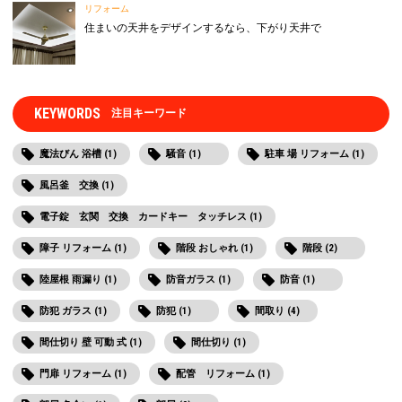
リフォーム
住まいの天井をデザインするなら、下がり天井で
KEYWORDS
注目キーワード
魔法びん 浴槽 (1)
騒音 (1)
駐車 場 リフォーム (1)
風呂釜 交換 (1)
電子錠 玄関 交換 カードキー タッチレス (1)
障子 リフォーム (1)
階段 おしゃれ (1)
階段 (2)
陸屋根 雨漏り (1)
防音ガラス (1)
防音 (1)
防犯 ガラス (1)
防犯 (1)
間取り (4)
間仕切り 壁 可動 式 (1)
間仕切り (1)
門扉 リフォーム (1)
配管 リフォーム (1)