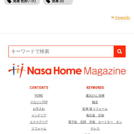
部屋 色合い (1)
部屋 (2)
Keywords
CONTENTS
KEYWORDS
HOME
魔法びん 浴槽
マガジンTOP
騒音
お手入れ
駐車 場 リフォーム
インテリア
風呂釜 交換
エクステリア
電子錠 玄関 交換 カードキー タッ
リフォーム
チレス