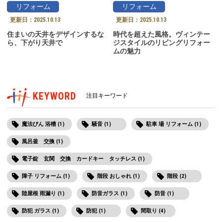
リフォーム
リフォーム
更新日：
2025.10.13
更新日：
2025.10.13
住まいの天井をデザインするな
時代を超えた風格。ヴィンテー
ら、下がり天井で
ジスタイルのリビングリフォー
ムの魅力
KEYWORD
注目キーワード
魔法びん 浴槽 (1)
騒音 (1)
駐車 場 リフォーム (1)
風呂釜 交換 (1)
電子錠 玄関 交換 カードキー タッチレス (1)
障子 リフォーム (1)
階段 おしゃれ (1)
階段 (2)
陸屋根 雨漏り (1)
防音ガラス (1)
防音 (1)
防犯 ガラス (1)
防犯 (1)
間取り (4)