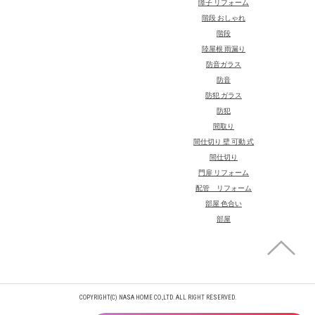
障子 リフォーム
階段 おしゃれ
階段
陸屋根 雨漏り
防音ガラス
防音
防犯 ガラス
防犯
間取り
間仕切り 壁 可動 式
間仕切り
門扉 リフォーム
配管 リフォーム
部屋 色合い
部屋
COPYRIGHT(C) NASA HOME CO.,LTD. ALL RIGHT RESERVED.