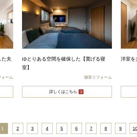
した夫
ゆとりある空間を確保した【寛げる寝
洋室を
室】
フォーム
個室リフォーム
詳しくはこちら
1
|
2
|
3
|
4
|
5
|
6
|
7
|
8
|
9
|
1