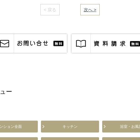
< 戻る
｜／32｜
次へ >
ュー
ンション全面
キッチン
浴室・お風