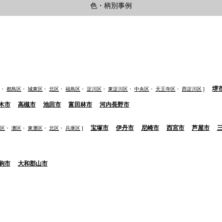
色・柄別事例
堺
・
都島区
・
城東区
・
北区
・
福島区
・
淀川区
・
東淀川区
・
中央区
・
天王寺区
・
西淀川区
]
木市
高槻市
池田市
富田林市
河内長野市
宝塚市
伊丹市
尼崎市
西宮市
芦屋市
区
・
灘区
・
東灘区
・
北区
・
兵庫区
]
駒市
大和郡山市