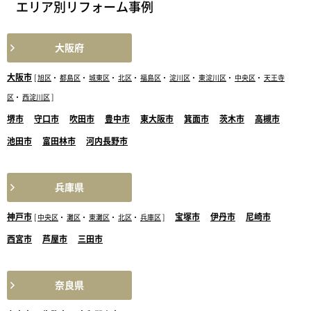
エリア別リフォーム事例
大阪府
大阪市
[
旭区
・
都島区
・
城東区
・
北区
・
福島区
・
淀川区
・
東淀川区
・
中央区
・
天王寺
区
・
西淀川区
]
堺市
守口市
吹田市
豊中市
東大阪市
箕面市
茨木市
高槻市
池田市
富田林市
河内長野市
兵庫県
神戸市
宝塚市
伊丹市
尼崎市
[
中央区
・
灘区
・
東灘区
・
北区
・
兵庫区
]
西宮市
芦屋市
三田市
奈良県