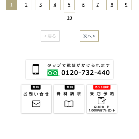
1
|
2
|
3
|
4
|
5
|
6
|
7
|
8
|
9
|
10
< 戻る
｜／51｜
次へ >