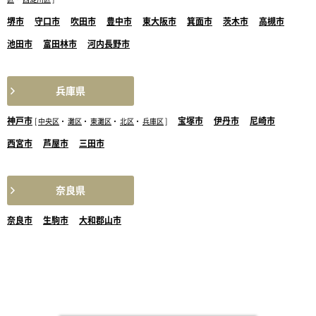
堺市
守口市
吹田市
豊中市
東大阪市
箕面市
茨木市
高槻市
池田市
富田林市
河内長野市
兵庫県
神戸市
宝塚市
伊丹市
尼崎市
[
中央区
・
灘区
・
東灘区
・
北区
・
兵庫区
]
西宮市
芦屋市
三田市
奈良県
奈良市
生駒市
大和郡山市