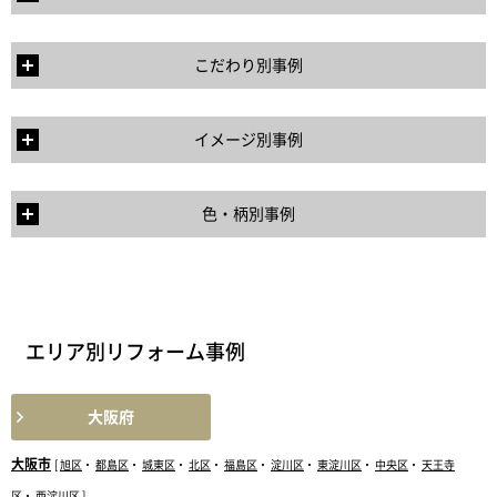
こだわり別事例
イメージ別事例
色・柄別事例
エリア別リフォーム事例
大阪府
大阪市
[
旭区
・
都島区
・
城東区
・
北区
・
福島区
・
淀川区
・
東淀川区
・
中央区
・
天王寺
区
・
西淀川区
]