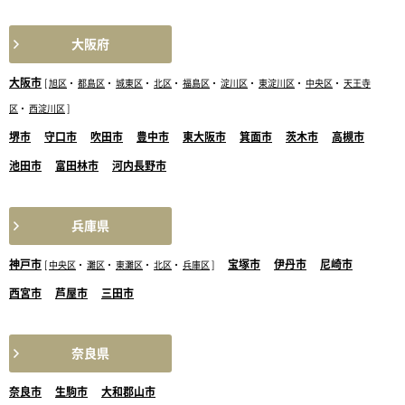
大阪府
大阪市
[
旭区
・
都島区
・
城東区
・
北区
・
福島区
・
淀川区
・
東淀川区
・
中央区
・
天王寺
区
・
西淀川区
]
堺市
守口市
吹田市
豊中市
東大阪市
箕面市
茨木市
高槻市
池田市
富田林市
河内長野市
兵庫県
神戸市
宝塚市
伊丹市
尼崎市
[
中央区
・
灘区
・
東灘区
・
北区
・
兵庫区
]
西宮市
芦屋市
三田市
奈良県
奈良市
生駒市
大和郡山市