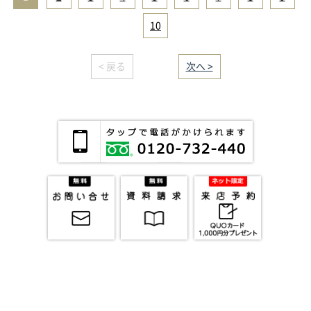
10
< 戻る
｜／16｜
次へ >