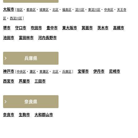
大阪市
[
旭区
・
都島区
・
城東区
・
北区
・
福島区
・
淀川区
・
東淀川区
・
中央区
・
天王寺
区
・
西淀川区
]
堺市
守口市
吹田市
豊中市
東大阪市
箕面市
茨木市
高槻市
池田市
富田林市
河内長野市
兵庫県
神戸市
宝塚市
伊丹市
尼崎市
[
中央区
・
灘区
・
東灘区
・
北区
・
兵庫区
]
西宮市
芦屋市
三田市
奈良県
奈良市
生駒市
大和郡山市