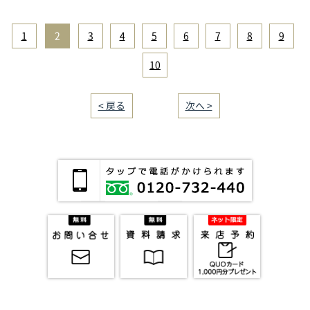
1
|
2
|
3
|
4
|
5
|
6
|
7
|
8
|
9
|
10
< 戻る
｜／13｜
次へ >