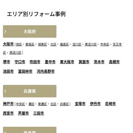
エリア別リフォーム事例
大阪府
大阪市
[
旭区
・
都島区
・
城東区
・
北区
・
福島区
・
淀川区
・
東淀川区
・
中央区
・
天王寺
区
・
西淀川区
]
堺市
守口市
吹田市
豊中市
東大阪市
箕面市
茨木市
高槻市
池田市
富田林市
河内長野市
兵庫県
神戸市
宝塚市
伊丹市
尼崎市
[
中央区
・
灘区
・
東灘区
・
北区
・
兵庫区
]
西宮市
芦屋市
三田市
奈良県