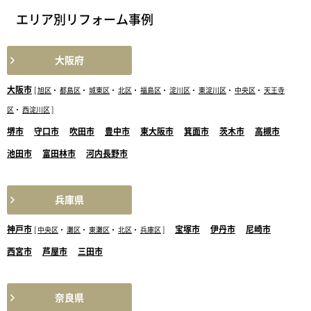
エリア別リフォーム事例
大阪府
大阪市
[
旭区
・
都島区
・
城東区
・
北区
・
福島区
・
淀川区
・
東淀川区
・
中央区
・
天王寺
区
・
西淀川区
]
堺市
守口市
吹田市
豊中市
東大阪市
箕面市
茨木市
高槻市
池田市
富田林市
河内長野市
兵庫県
神戸市
宝塚市
伊丹市
尼崎市
[
中央区
・
灘区
・
東灘区
・
北区
・
兵庫区
]
西宮市
芦屋市
三田市
奈良県