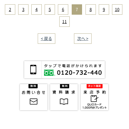
2
|
3
|
4
|
5
|
6
|
7
|
8
|
9
|
10
|
11
< 戻る
｜／13｜
次へ >