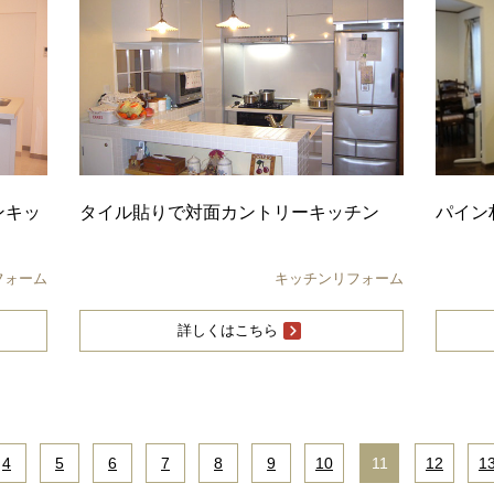
ンキッ
タイル貼りで対面カントリーキッチン
パイン
フォーム
キッチンリフォーム
詳しくはこちら
4
|
5
|
6
|
7
|
8
|
9
|
10
|
11
|
12
|
1