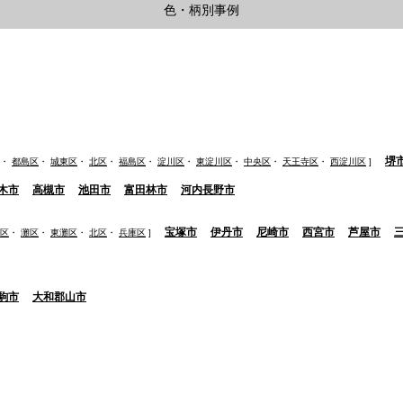
色・柄別事例
堺
・
都島区
・
城東区
・
北区
・
福島区
・
淀川区
・
東淀川区
・
中央区
・
天王寺区
・
西淀川区
]
木市
高槻市
池田市
富田林市
河内長野市
宝塚市
伊丹市
尼崎市
西宮市
芦屋市
区
・
灘区
・
東灘区
・
北区
・
兵庫区
]
駒市
大和郡山市