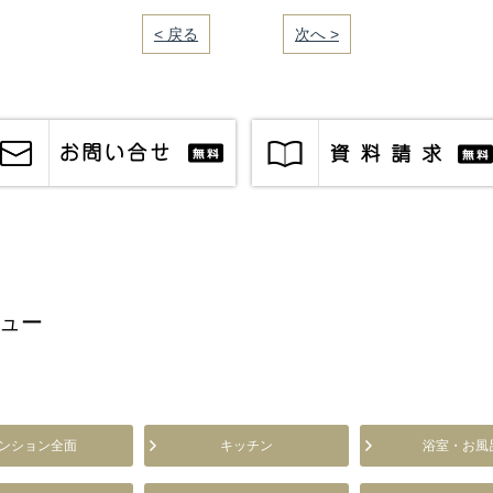
< 戻る
｜／13｜
次へ >
ュー
ンション全面
キッチン
浴室・お風