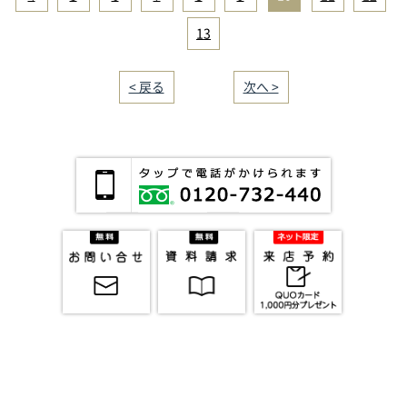
13
< 戻る
｜／13｜
次へ >