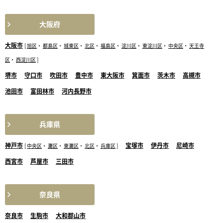
大阪府
大阪市
[
旭区
・
都島区
・
城東区
・
北区
・
福島区
・
淀川区
・
東淀川区
・
中央区
・
天王寺
区
・
西淀川区
]
堺市
守口市
吹田市
豊中市
東大阪市
箕面市
茨木市
高槻市
池田市
富田林市
河内長野市
兵庫県
神戸市
宝塚市
伊丹市
尼崎市
[
中央区
・
灘区
・
東灘区
・
北区
・
兵庫区
]
西宮市
芦屋市
三田市
奈良県
奈良市
生駒市
大和郡山市