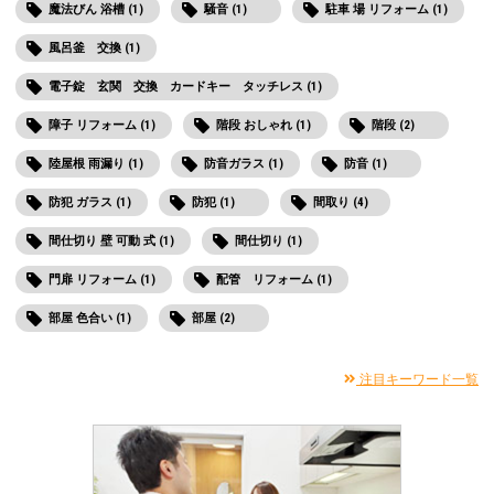
魔法びん 浴槽 (1)
騒音 (1)
駐車 場 リフォーム (1)
風呂釜 交換 (1)
電子錠 玄関 交換 カードキー タッチレス (1)
障子 リフォーム (1)
階段 おしゃれ (1)
階段 (2)
陸屋根 雨漏り (1)
防音ガラス (1)
防音 (1)
防犯 ガラス (1)
防犯 (1)
間取り (4)
間仕切り 壁 可動 式 (1)
間仕切り (1)
門扉 リフォーム (1)
配管 リフォーム (1)
部屋 色合い (1)
部屋 (2)
注目キーワード一覧