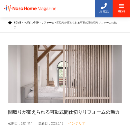
お電話
MENU
HOME
»
マガジンTOP
»
リフォーム
»
間取りが変えられる可動式間仕切りリフォームの魅
力
間取りが変えられる可動式間仕切りリフォームの魅力
インテリア
公開日：
2021.11.1
更新日：
2025.5.16