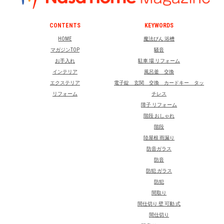
CONTENTS
KEYWORDS
HOME
魔法びん 浴槽
マガジンTOP
騒音
お手入れ
駐車 場 リフォーム
インテリア
風呂釜 交換
エクステリア
電子錠 玄関 交換 カードキー タッ
リフォーム
チレス
障子 リフォーム
階段 おしゃれ
階段
陸屋根 雨漏り
防音ガラス
防音
防犯 ガラス
防犯
間取り
間仕切り 壁 可動 式
間仕切り