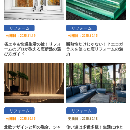
リフォーム
リフォーム
公開日：
2025.11.19
公開日：
2025.10.15
省エネ＆快適生活の鍵！リフォ
断熱性だけじゃない！？エコガ
ームのプロが教える窓断熱の選
ラスを使った窓リフォームの魅
び方ガイド
力
リフォーム
リフォーム
公開日：
2025.10.15
更新日：
2025.10.13
北欧デザインと和の融合。ジャ
使い道は多種多様！生活にゆと