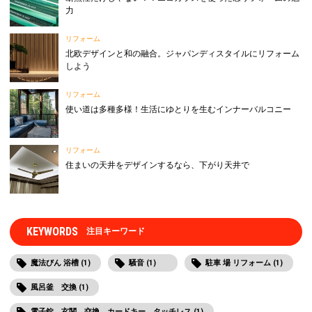
力
リフォーム
北欧デザインと和の融合。ジャパンディスタイルにリフォーム
しよう
リフォーム
使い道は多種多様！生活にゆとりを生むインナーバルコニー
リフォーム
住まいの天井をデザインするなら、下がり天井で
KEYWORDS
注目キーワード
魔法びん 浴槽 (1)
騒音 (1)
駐車 場 リフォーム (1)
風呂釜 交換 (1)
電子錠 玄関 交換 カードキー タッチレス (1)