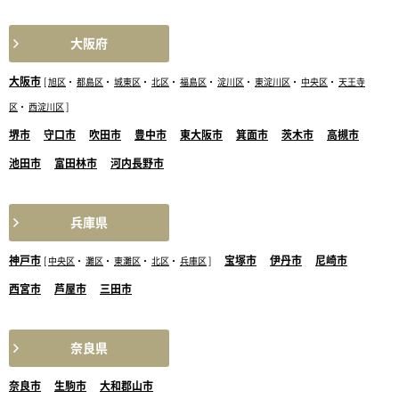
大阪府
大阪市
[
旭区
・
都島区
・
城東区
・
北区
・
福島区
・
淀川区
・
東淀川区
・
中央区
・
天王寺
区
・
西淀川区
]
堺市
守口市
吹田市
豊中市
東大阪市
箕面市
茨木市
高槻市
池田市
富田林市
河内長野市
兵庫県
神戸市
宝塚市
伊丹市
尼崎市
[
中央区
・
灘区
・
東灘区
・
北区
・
兵庫区
]
西宮市
芦屋市
三田市
奈良県
奈良市
生駒市
大和郡山市