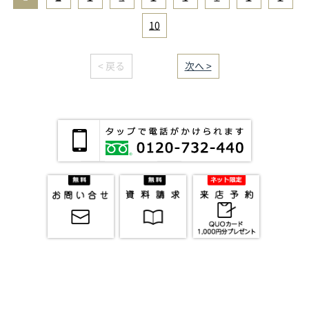
10
< 戻る
｜／13｜
次へ >