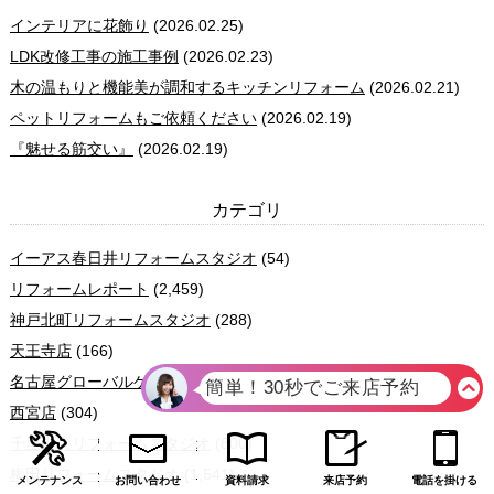
インテリアに花飾り
(2026.02.25)
LDK改修工事の施工事例
(2026.02.23)
木の温もりと機能美が調和するキッチンリフォーム
(2026.02.21)
ペットリフォームもご依頼ください
(2026.02.19)
『魅せる筋交い』
(2026.02.19)
カテゴリ
イーアス春日井リフォームスタジオ
(54)
リフォームレポート
(2,459)
神戸北町リフォームスタジオ
(288)
天王寺店
(166)
名古屋グローバルゲートリフォームスタジオ
(293)
西宮店
(304)
千里中央リフォームスタジオ
(800)
梅田リフォームスタジオ
(1,541)
メンテナンス
お問い合わせ
資料請求
来店予約
電話を掛ける