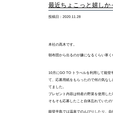
最近ちょこっと嬉しか
投稿日：2020.11.28
本社の髙木です。
朝布団から出るのが嫌になるくらい寒く
10月にGO
TO
トラべルを利用して
能登
て、応募用紙をもらったので何の気なし
てました。
プレゼント内容は特産
の野菜
を使用した
そもそも応募したこと自体忘れていたの
能登半島では温泉でのんびりしたり、自