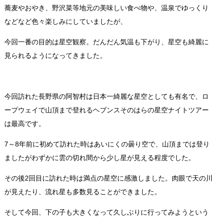
蕎麦やおやき、野沢菜等地元の美味しい食べ物や
、
温泉でゆっくり
などなど色々楽しみにしていましたが、
今回一番の目的は星空観察。だんだん気温も下がり、星空も綺麗に
見られるようになってきました。
今回訪れた長野県の阿智村は日本一綺麗な星空としても有名で、ロ
ープウェイで山頂まで登れるヘブンスそのはらの星空ナイトツアー
は最高です。
7
～
8
年前に初めて訪れた時はあいにくの曇り空で、山頂までは登り
ましたがわずかに雲の切れ間から少し星が見える程度でした
。
その後2回目に訪れた時は満点の星空に感激しました。肉眼で天の川
が見えたり、流れ星も多数見ることができました。
そして今回、下の子も大きくなって久しぶりに行ってみようという