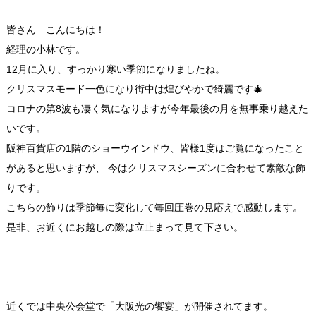
皆さん こんにちは！
経理の小林です。
12月に入り、すっかり寒い季節になりましたね。
クリスマスモード一色になり街中は煌びやかで綺麗です🎄
コロナの第8波も凄く気になりますが今年最後の月を無事乗り越えた
いです。
阪神百貨店の1階のショーウインドウ、皆様1度はご覧になったこと
があると思いますが、 今はクリスマスシーズンに合わせて素敵な飾
りです。
こちらの飾りは季節毎に変化して毎回圧巻の見応えで感動します。
是非、お近くにお越しの際は立止まって見て下さい。
近くでは中央公会堂
で「大阪光の饗宴」が
開催されてます
。