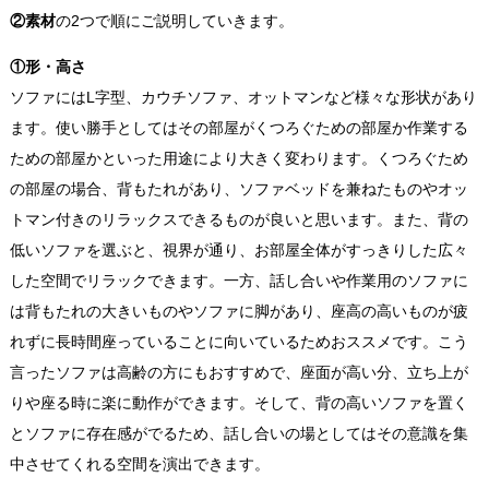
②素材
の2つで順にご説明していきます。
①形・高さ
ソファにはL字型、カウチソファ、オットマンなど様々な形状があり
ます。使い勝手としてはその部屋がくつろぐための部屋か作業する
ための部屋かといった用途により大きく変わります。くつろぐため
の部屋の場合、背もたれがあり、ソファベッドを兼ねたものやオッ
トマン付きのリラックスできるものが良いと思います。また、背の
低いソファを選ぶと、視界が通り、お部屋全体がすっきりした広々
した空間でリラックできます。一方、話し合いや作業用のソファに
は背もたれの大きいものやソファに脚があり、座高の高いものが疲
れずに長時間座っていることに向いているためおススメです。こう
言ったソファは高齢の方にもおすすめで、座面が高い分、立ち上が
りや座る時に楽に動作ができます。そして、背の高いソファを置く
とソファに存在感がでるため、話し合いの場としてはその意識を集
中させてくれる空間を演出できます。