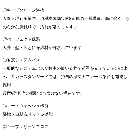
◎キープクリーン浴槽
人造大理石浴槽で、浴槽本体部は約9㎜厚の一層構造。傷に強く、な
めらかな肌触りで、汚れが落としやすい
◎パーフェクト保温
天井・壁・床とに保温材が施されています
◎耐震システムバス
一般的なシステムバスが数本の短い支柱で荷重を支えているのに比
べ、タカラスタンダードでは、独自の頑丈ナフレーム架台を開発し
採用
震度6強相当の振動にも負けない構造です。
◎オートウォッシュ機能
浴槽を自動洗浄できる機能
◎キープクリーンフロア