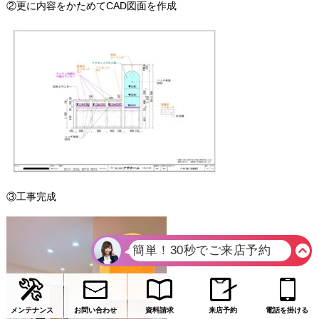
②
更に内容をかためてCAD図面を作成
③
工事完成
メンテナンス
お問い合わせ
資料請求
来店予約
電話を掛ける