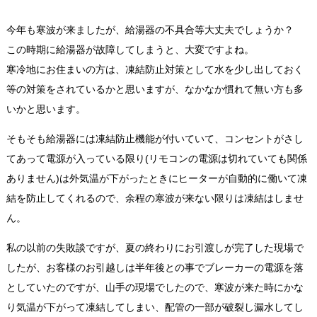
今年も寒波が来ましたが、給湯器の不具合等大丈夫でしょうか？
この時期に給湯器が故障してしまうと、大変ですよね。
寒冷地にお住まいの方は、凍結防止対策として水を少し出しておく
等の対策をされているかと思いますが、なかなか慣れて無い方も多
いかと思います。
そもそも給湯器には凍結防止機能が付いていて、コンセントがさし
てあって電源が入っている限り(リモコンの電源は切れていても関係
ありません)は外気温が下がったときにヒーターが自動的に働いて凍
結を防止してくれるので、余程の寒波が来ない限りは凍結はしませ
ん。
私の以前の失敗談ですが、夏の終わりにお引渡しが完了した現場で
したが、お客様のお引越しは半年後との事でブレーカーの電源を落
としていたのですが、山手の現場でしたので、寒波が来た時にかな
り気温が下がって凍結してしまい、配管の一部が破裂し漏水してし