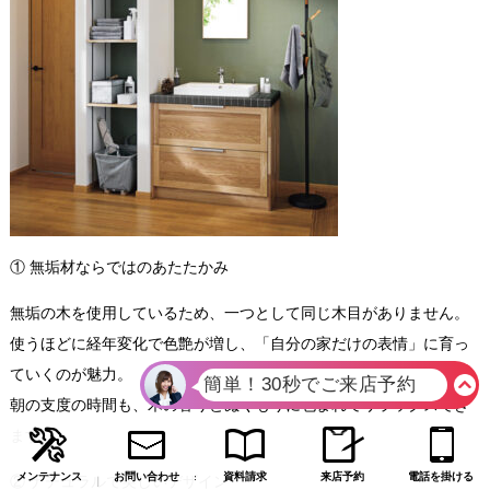
① 無垢材ならではのあたたかみ
無垢の木を使用しているため、一つとして同じ木目がありません。
使うほどに経年変化で色艶が増し、「自分の家だけの表情」に育っ
ていくのが魅力。
朝の支度の時間も、木の香りとぬくもりに包まれてリラックスでき
ます。
メンテナンス
お問い合わせ
資料請求
来店予約
電話を掛ける
② ナチュラルで美しいデザイン