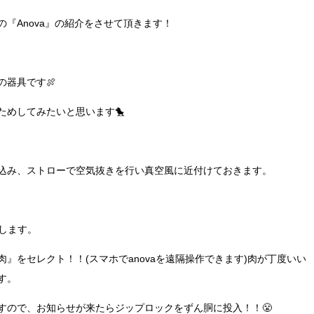
『Anova』の紹介をさせて頂きます！
器具です🍖
ためしてみたいと思います🐤
込み、ストローで空気抜きを行い真空風に近付けておきます。
トします。
』をセレクト！！(スマホでanovaを遠隔操作できます)肉が丁度いい
す。
すので、お知らせが来たらジップロックをずん胴に投入！！😤