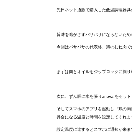
先日ネット通販で購入した低温調理器具の
旨味を逃がさずパサパサにならないための
今回はパサパサの代表格、鶏のむね肉で
まずは肉とオイルをジップロックに掘り
次に、ずん胴に水を張りanova をセッ
そしてスマホのアプリを起動し『鶏の胸肉
具合になる温度と時間を設定してくれま
設定温度に達するとスマホに通知が来ま