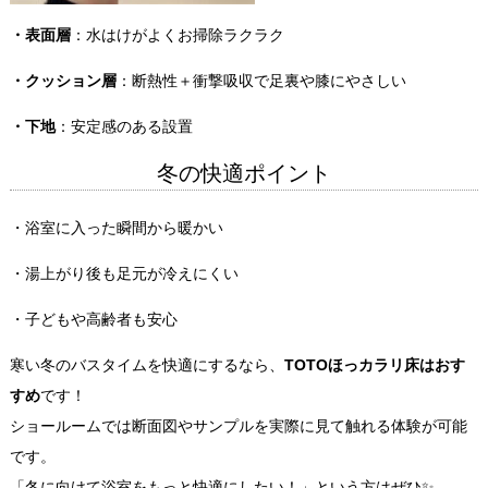
・表面層
：水はけがよくお掃除ラクラク
・クッション層
：断熱性＋衝撃吸収で足裏や膝にやさしい
・下地
：安定感のある設置
冬の快適ポイント
・浴室に入った瞬間から暖かい
・湯上がり後も足元が冷えにくい
・子どもや高齢者も安心
寒い冬のバスタイムを快適にするなら、
TOTOほっカラリ床はおす
すめ
です！
ショールームでは断面図やサンプルを実際に見て触れる体験が可能
です。
「冬に向けて浴室をもっと快適にしたい！」という方はぜひ✨