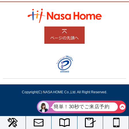
Copyright(C) NASA HOME Co.,Ltd. All Right Reserved.