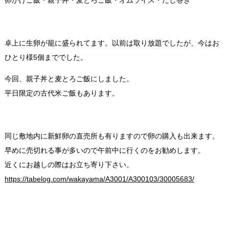
卵かけご飯・親子丼・
麦とろご飯・オムライス・だし巻き
卓上に生卵が籠に盛られてます。以前は取り放題でしたが、今はお
ひとり様5個まででした。
今回、親子丼と麦とろご飯にしました。
平日限定の古代米ご飯もあります。
同じ敷地内に新鮮卵の直売所も有りますので卵の購入も出来ます。
早めに売切れる事が多いので午前中に行くのをお勧めします。
近くにお越しの際はお立ち寄り下さい。
https://tabelog.com/wakayama/A3001/A300103/30005683/