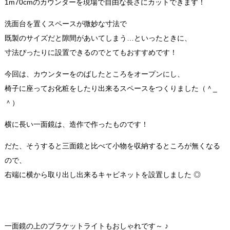
1m70cmのカウンターを現場で自由な長さにカットできます！
洗面台を置くスペースが微妙な寸法で
既製のサイズだと隙間があいてしまう…といったときに、
寸法ぴったりに設置できるのでとてもおすすめです！
今回は、カウンターをのばしたところをオープンにし、
椅子に座ってお化粧をしたり出来るスペースをつくりました（＾_
＾）
横に長い一面鏡は、造作で作ったものです！
だた、そうすると三面鏡と比べて小物を収納するところが無くなる
ので、
右端に横から取り出し出来るキャビネットを設置しました ◎
一面鏡の上のブラケットライトもおしゃれです～ ♪