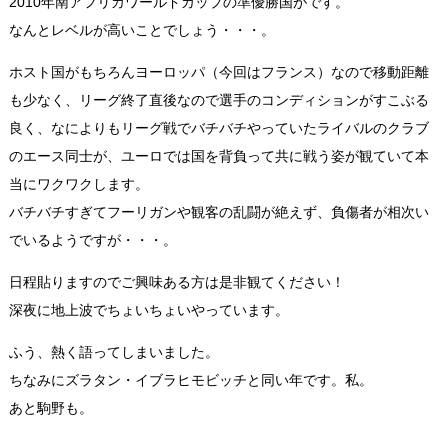
2010年南アフリカワールドカップの準優勝国がです。
なんとレベルが高いことでしょう・・・。
ホスト国がもちろんヨーロッパ（今回はフランス）なので移動距離
も少なく、リーグ終了直後なので選手のコンディションがすこぶる
良く、なによりもリーグ戦でバチバチやっていたライバルのクラブ
のエース同士が、ユーロでは国を背負って共に戦う姿が観ていて本
当にワクワクします。
バチバチすぎてフーリガンや観客の乱闘が絶えず、負傷者が相次い
でいるようですが・・・。
日程貼りますのでご興味ある方は是非観てください！
深夜に地上波でちょいちょいやっています。
ふう、熱く語ってしまいました。
ちなみにズラタン・イブラヒモビッチと同い年です。私。
あと駒野も。