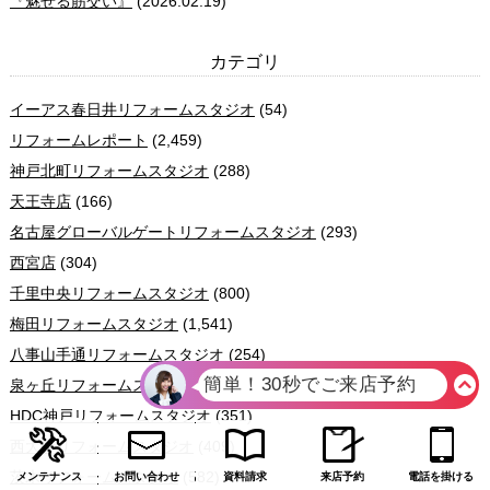
『魅せる筋交い』
(2026.02.19)
カテゴリ
イーアス春日井リフォームスタジオ
(54)
リフォームレポート
(2,459)
神戸北町リフォームスタジオ
(288)
天王寺店
(166)
名古屋グローバルゲートリフォームスタジオ
(293)
西宮店
(304)
千里中央リフォームスタジオ
(800)
梅田リフォームスタジオ
(1,541)
八事山手通リフォームスタジオ
(254)
泉ヶ丘リフォームスタジオ
(620)
HDC神戸リフォームスタジオ
(351)
西大寺リフォームスタジオ
(409)
茨木リフォームスタジオ
(582)
メンテナンス
お問い合わせ
資料請求
来店予約
電話を掛ける