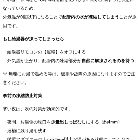
なっているため、
外気温が0度以下になることで
配管内の水が凍結してしまう
ことが原
因です。
もし給湯器が凍ってしまったら
・給湯器リモコンの【運転】をオフにする
・外気温が上がり、配管内の凍結部分が
自然に解凍されるのを待つ
※ 無理にお湯で温める等は、破損や故障の原因になりますのでご注
意ください。
事前の凍結防止対策
寒い夜は、次の対策が効果的です。
・夜間、お湯側の蛇口を
少量出しっぱなし
にする（約4mm）
・浴槽に残り湯を残す
循環アダプターの上から
5cm以上
お湯がある状態にしてくださ